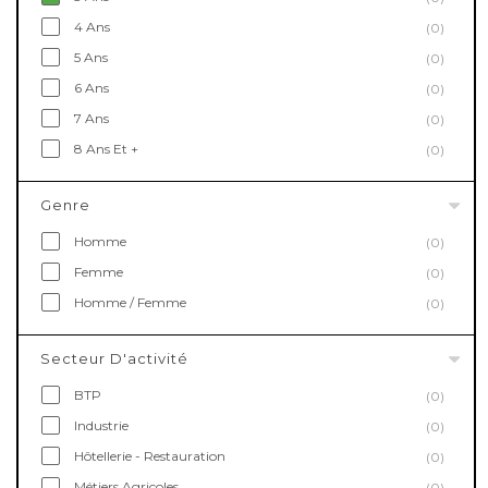
4 Ans
(0)
5 Ans
(0)
6 Ans
(0)
7 Ans
(0)
8 Ans Et +
(0)
Genre
Homme
(0)
Femme
(0)
Homme / Femme
(0)
Secteur D'activité
BTP
(0)
Industrie
(0)
Hôtellerie - Restauration
(0)
Métiers Agricoles
(0)