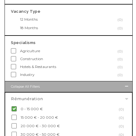
Vacancy Type
12 Months
(0)
18 Months
(0)
Specialisms
Agriculture
(0)
Construction
(0)
Hotels & Restaurants
(0)
Industry
(0)
Collapse All Filters
Rémunération
0 - 15 000 €
(0)
15 000 € - 20 000 €
(0)
20 000 € - 30 000 €
(0)
30 000 € - 50 000 €
(0)