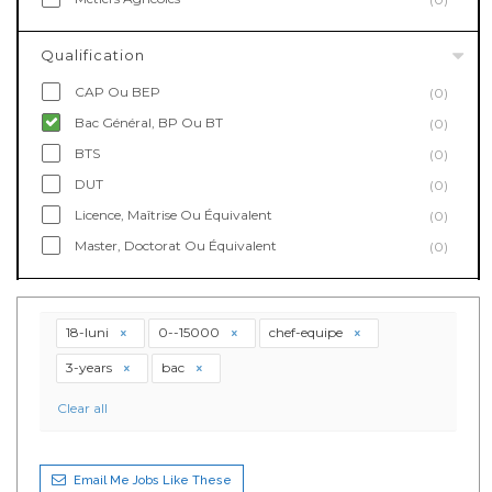
Qualification
CAP Ou BEP
(0)
Bac Général, BP Ou BT
(0)
BTS
(0)
DUT
(0)
Licence, Maîtrise Ou Équivalent
(0)
Master, Doctorat Ou Équivalent
(0)
18-luni
0--15000
chef-equipe
3-years
bac
Clear all
Email Me Jobs Like These