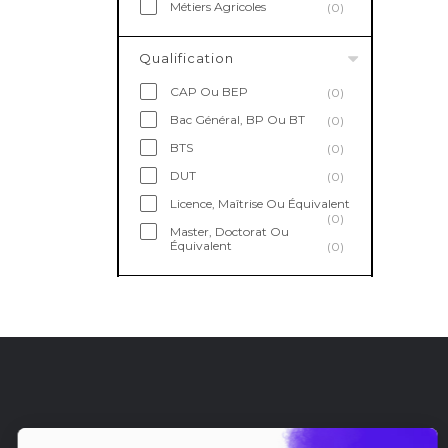
Métiers Agricoles
(0)
Qualification
CAP Ou BEP
(0)
Bac Général, BP Ou BT
(0)
BTS
(0)
DUT
(0)
Licence, Maîtrise Ou Équivalent
(0)
Master, Doctorat Ou
Équivalent
(0)