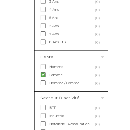
3 Ans
(0)
4 Ans
(0)
5 Ans
(0)
6 Ans
(0)
7 Ans
(0)
8 Ans Et +
(0)
Genre
Homme
(0)
Femme
(0)
Homme / Femme
(0)
Secteur D'activité
BTP
(0)
Industrie
(0)
Hôtellerie - Restauration
(0)