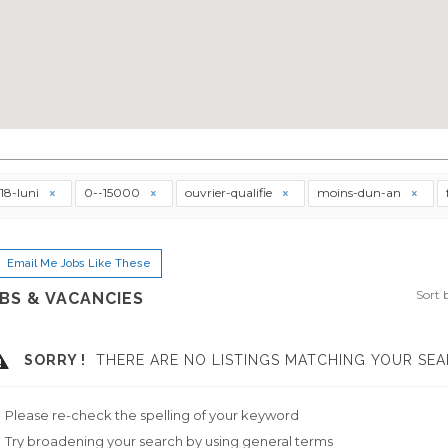
18-luni
0--15000
ouvrier-qualifie
moins-dun-an
Email Me Jobs Like These
Sort 
BS & VACANCIES
SORRY !
THERE ARE NO LISTINGS MATCHING YOUR SEA
Please re-check the spelling of your keyword
Try broadening your search by using general terms