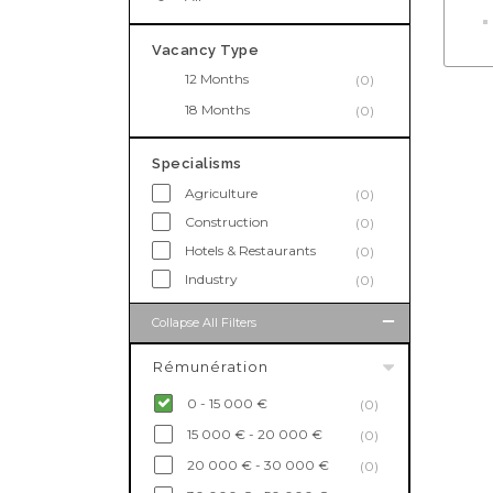
Vacancy Type
12 Months
(0)
18 Months
(0)
Specialisms
Agriculture
(0)
Construction
(0)
Hotels & Restaurants
(0)
Industry
(0)
Collapse All Filters
Rémunération
0 - 15 000 €
(0)
15 000 € - 20 000 €
(0)
20 000 € - 30 000 €
(0)