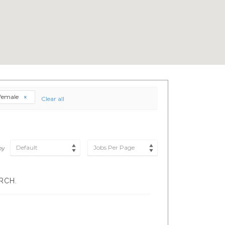
female
Clear all
Default
Jobs Per Page
by
RCH.