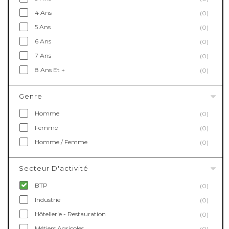
4 Ans
(0)
5 Ans
(0)
6 Ans
(0)
7 Ans
(0)
8 Ans Et +
(0)
Genre
Homme
(0)
Femme
(0)
Homme / Femme
(0)
Secteur D'activité
BTP
(0)
Industrie
(0)
Hôtellerie - Restauration
(0)
Métiers Agricoles
(0)