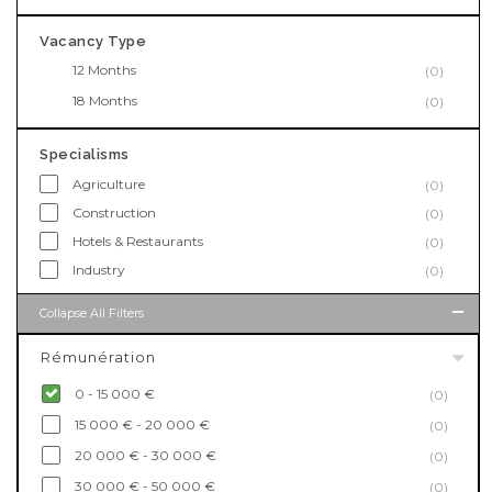
Vacancy Type
12 Months
(0)
18 Months
(0)
Specialisms
Agriculture
(0)
Construction
(0)
Hotels & Restaurants
(0)
Industry
(0)
Collapse All Filters
Rémunération
0 - 15 000 €
(0)
15 000 € - 20 000 €
(0)
20 000 € - 30 000 €
(0)
30 000 € - 50 000 €
(0)