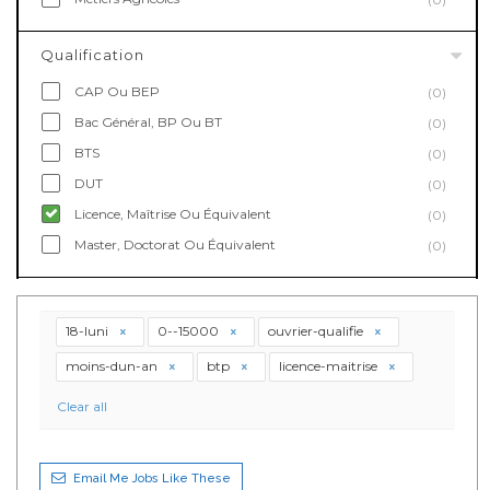
Qualification
CAP Ou BEP
(0)
Bac Général, BP Ou BT
(0)
BTS
(0)
DUT
(0)
Licence, Maîtrise Ou Équivalent
(0)
Master, Doctorat Ou Équivalent
(0)
18-luni
0--15000
ouvrier-qualifie
moins-dun-an
btp
licence-maitrise
Clear all
Email Me Jobs Like These