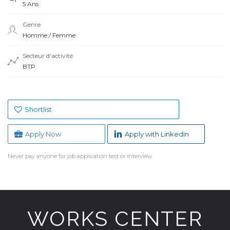
5 Ans
Genre
Homme / Femme
Secteur d'activité
BTP
Shortlist
Apply Now
Apply with Linkedin
Never pay anyone for job application test or interview.
WORKS CENTER