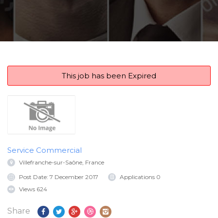
This job has been Expired
Service Commercial
Villefranche-sur-Saône, France
Post Date:
7 December 2017
Applications
0
Views
624
Share