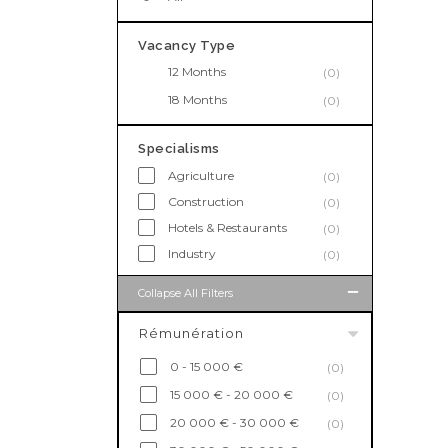
Vacancy Type
12 Months
(0)
18 Months
(0)
Specialisms
Agriculture
(0)
Construction
(0)
Hotels & Restaurants
(0)
Industry
(0)
Collapse All Filters
Rémunération
0 - 15 000 €
(0)
15 000 € - 20 000 €
(0)
20 000 € - 30 000 €
(0)