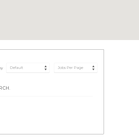
Default
Jobs Per Page
by
RCH.