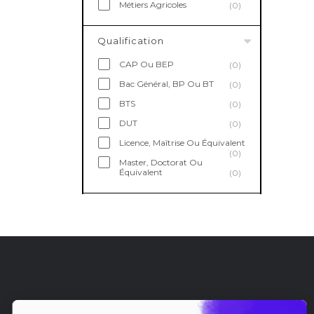
Métiers Agricoles
(0)
Qualification
CAP Ou BEP
(0)
Bac Général, BP Ou BT
(0)
BTS
(0)
DUT
(0)
Licence, Maîtrise Ou Équivalent
(0)
Master, Doctorat Ou
Équivalent
(0)