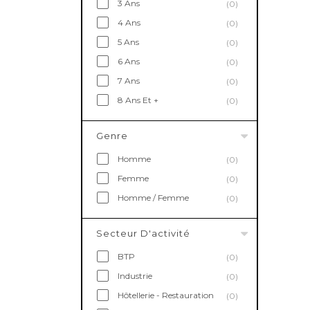
3 Ans
(0)
4 Ans
(0)
5 Ans
(0)
6 Ans
(0)
7 Ans
(0)
8 Ans Et +
(0)
Genre
Homme
(0)
Femme
(0)
Homme / Femme
(0)
Secteur D'activité
BTP
(0)
Industrie
(0)
Hôtellerie - Restauration
(0)