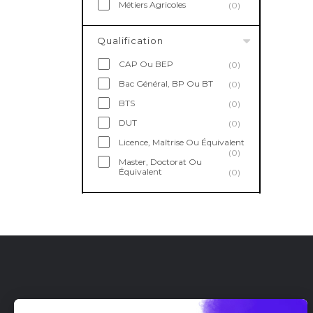
Métiers Agricoles
(0)
Qualification
CAP Ou BEP
(0)
Bac Général, BP Ou BT
(0)
BTS
(0)
DUT
(0)
Licence, Maîtrise Ou Équivalent
(0)
Master, Doctorat Ou
Équivalent
(0)