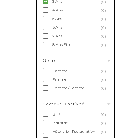
3 Ans
(0)
4 Ans
(0)
5 Ans
(0)
6 Ans
(0)
7 Ans
(0)
8 Ans Et +
(0)
Genre
Homme
(0)
Femme
(0)
Homme / Femme
(0)
Secteur D'activité
BTP
(0)
Industrie
(0)
Hôtellerie - Restauration
(0)