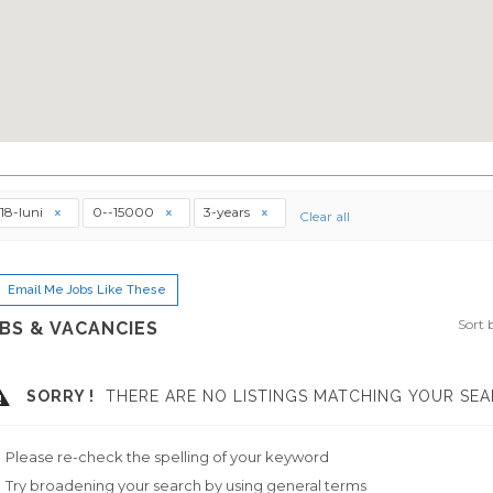
18-luni
0--15000
3-years
Clear all
Email Me Jobs Like These
Sort 
BS & VACANCIES
SORRY !
THERE ARE NO LISTINGS MATCHING YOUR SEA
Please re-check the spelling of your keyword
Try broadening your search by using general terms