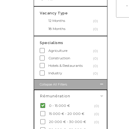
Vacancy Type
12 Months
(0)
18 Months
(0)
Specialisms
Agriculture
(0)
Construction
(0)
Hotels & Restaurants
(0)
Industry
(0)
Collapse All Filters
Rémunération
0 - 15 000 €
(0)
15 000 € - 20 000 €
(0)
20 000 € - 30 000 €
(0)