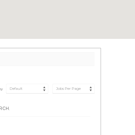
Default
Jobs Per Page
by
RCH.