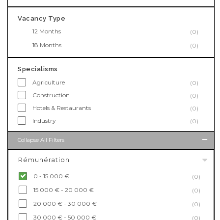
Vacancy Type
12 Months
(0)
18 Months
(0)
Specialisms
Agriculture
(0)
Construction
(0)
Hotels & Restaurants
(0)
Industry
(0)
Collapse All Filters
Rémunération
0 - 15 000 €
(0)
15 000 € - 20 000 €
(0)
20 000 € - 30 000 €
(0)
30 000 € - 50 000 €
(0)