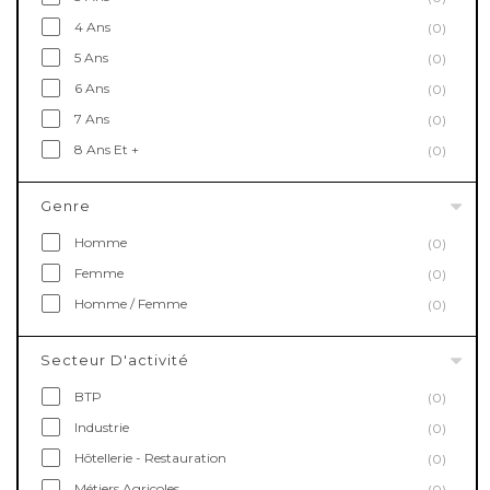
4 Ans
(0)
5 Ans
(0)
6 Ans
(0)
7 Ans
(0)
8 Ans Et +
(0)
Genre
Homme
(0)
Femme
(0)
Homme / Femme
(0)
Secteur D'activité
BTP
(0)
Industrie
(0)
Hôtellerie - Restauration
(0)
Métiers Agricoles
(0)