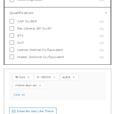
Qualification
CAP Ou BEP
(0)
Bac Général, BP Ou BT
(0)
BTS
(0)
DUT
(0)
Licence, Maîtrise Ou Équivalent
(0)
Master, Doctorat Ou Équivalent
(0)
18-luni
0--15000
autre
moins-dun-an
Clear all
Email Me Jobs Like These