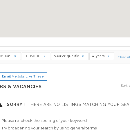
18-luni
0--15000
ouvrier-qualifie
4-years
Clear al
Email Me Jobs Like These
Sort 
BS & VACANCIES
SORRY !
THERE ARE NO LISTINGS MATCHING YOUR SEA
Please re-check the spelling of your keyword
Try broadening your search by using general terms