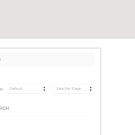
l
Default
Jobs Per Page
by
RCH.