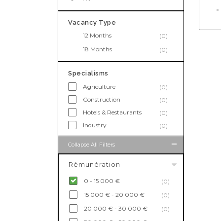
Vacancy Type
12 Months
(0)
18 Months
(0)
Specialisms
Agriculture
(0)
Construction
(0)
Hotels & Restaurants
(0)
Industry
(0)
Collapse All Filters
Rémunération
0 - 15 000 €
(0)
15 000 € - 20 000 €
(0)
20 000 € - 30 000 €
(0)