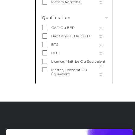
Métiers Agricoles
(0)
Qualification
CAP Ou BEP
(0)
Bac Général, BP Ou BT
(0)
BTS
(0)
DUT
(0)
Licence, Maîtrise Ou Équivalent
(0)
Master, Doctorat Ou
Équivalent
(0)