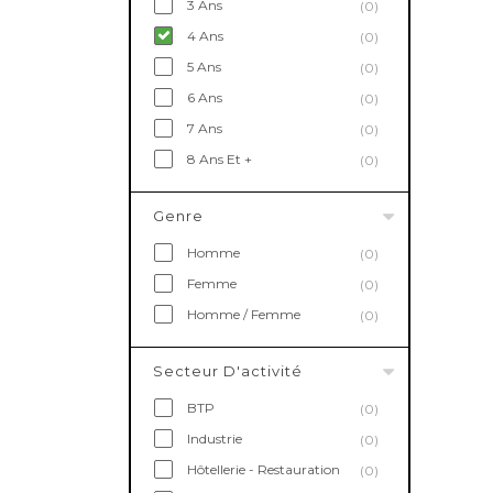
3 Ans
(0)
4 Ans
(0)
5 Ans
(0)
6 Ans
(0)
7 Ans
(0)
8 Ans Et +
(0)
Genre
Homme
(0)
Femme
(0)
Homme / Femme
(0)
Secteur D'activité
BTP
(0)
Industrie
(0)
Hôtellerie - Restauration
(0)