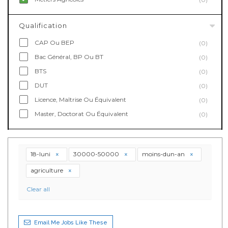
Qualification
CAP Ou BEP
(0)
Bac Général, BP Ou BT
(0)
BTS
(0)
DUT
(0)
Licence, Maîtrise Ou Équivalent
(0)
Master, Doctorat Ou Équivalent
(0)
18-luni
30000-50000
moins-dun-an
agriculture
Clear all
Email Me Jobs Like These