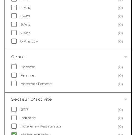
4 Ans
(0)
5 Ans
(0)
6 Ans
(0)
7 Ans
(0)
8 Ans Et +
(0)
Genre
Homme
(0)
Femme
(0)
Homme / Femme
(0)
Secteur D'activité
BTP
(0)
Industrie
(0)
Hôtellerie - Restauration
(0)
Métiers Agricoles
(0)