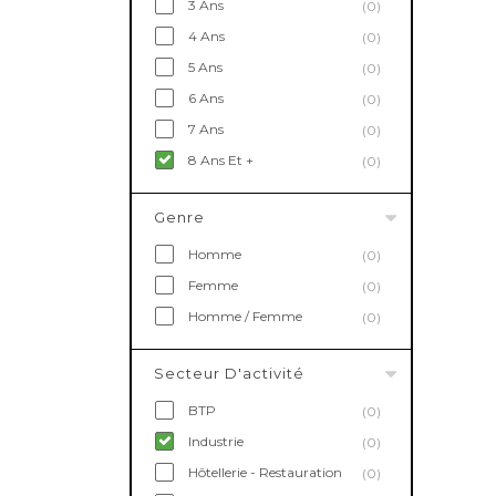
3 Ans
(0)
4 Ans
(0)
5 Ans
(0)
6 Ans
(0)
7 Ans
(0)
8 Ans Et +
(0)
Genre
Homme
(0)
Femme
(0)
Homme / Femme
(0)
Secteur D'activité
BTP
(0)
Industrie
(0)
Hôtellerie - Restauration
(0)