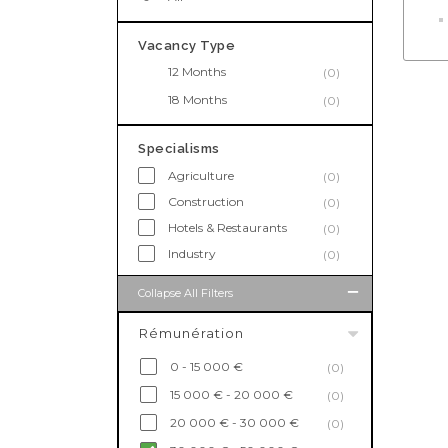
Vacancy Type
12 Months
(0)
18 Months
(0)
Specialisms
Agriculture
(0)
Construction
(0)
Hotels & Restaurants
(0)
Industry
(0)
Collapse All Filters
Rémunération
0 - 15 000 €
(0)
15 000 € - 20 000 €
(0)
20 000 € - 30 000 €
(0)