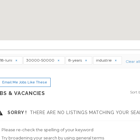
18-luni
30000-50000
8-years
industrie
Clear all
Email Me Jobs Like These
Sort 
BS & VACANCIES
SORRY !
THERE ARE NO LISTINGS MATCHING YOUR SEA
Please re-check the spelling of your keyword
Try broadening your search by using general terms