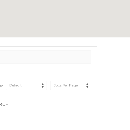
Default
Jobs Per Page
by
RCH.