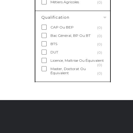
Métiers Agricoles
(0)
Qualification
CAP Ou BEP
(0)
Bac Général, BP Ou BT
(0)
BTS
(0)
DUT
(0)
Licence, Maîtrise Ou Équivalent
(0)
Master, Doctorat Ou
Équivalent
(0)