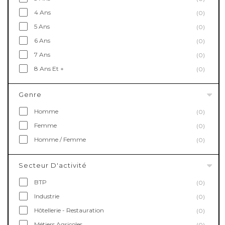
4 Ans
(0)
5 Ans
(0)
6 Ans
(0)
7 Ans
(0)
8 Ans Et +
(0)
Genre
Homme
(0)
Femme
(0)
Homme / Femme
(0)
Secteur D'activité
BTP
(0)
Industrie
(0)
Hôtellerie - Restauration
(0)
Métiers Agricoles
(0)