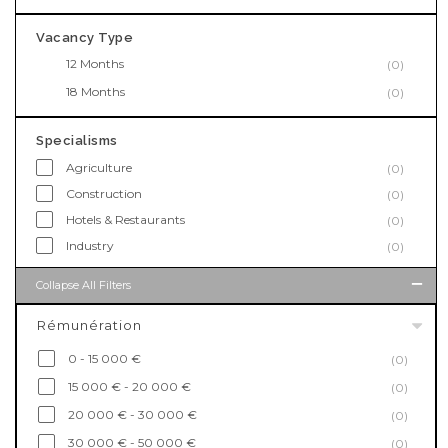
Vacancy Type
12 Months
(0)
18 Months
(0)
Specialisms
Agriculture
(0)
Construction
(0)
Hotels & Restaurants
(0)
Industry
(0)
Collapse All Filters
Rémunération
0 - 15 000 €
(0)
15 000 € - 20 000 €
(0)
20 000 € - 30 000 €
(0)
30 000 € - 50 000 €
(0)