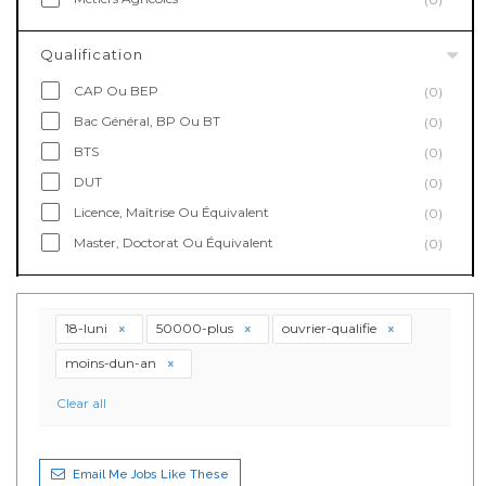
Qualification
CAP Ou BEP
(0)
Bac Général, BP Ou BT
(0)
BTS
(0)
DUT
(0)
Licence, Maîtrise Ou Équivalent
(0)
Master, Doctorat Ou Équivalent
(0)
18-luni
50000-plus
ouvrier-qualifie
moins-dun-an
Clear all
Email Me Jobs Like These