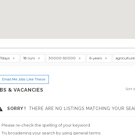
7days
18-luni
30000-50000
6-years
agricultur
Email Me Jobs Like These
Sort 
BS & VACANCIES
SORRY !
THERE ARE NO LISTINGS MATCHING YOUR SEA
Please re-check the spelling of your keyword
Try broadening your search by using general terms