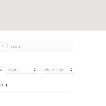
e
Clear all
Default
Jobs Per Page
by
RCH.