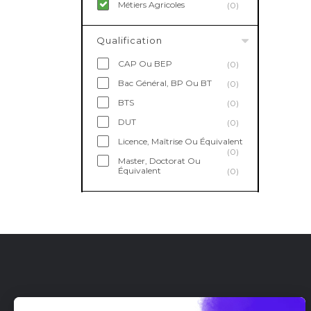
Métiers Agricoles
(0)
Qualification
CAP Ou BEP
(0)
Bac Général, BP Ou BT
(0)
BTS
(0)
DUT
(0)
Licence, Maîtrise Ou Équivalent
(0)
Master, Doctorat Ou
Équivalent
(0)