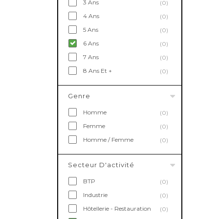
3 Ans
(0)
4 Ans
(0)
5 Ans
(0)
6 Ans
(0)
7 Ans
(0)
8 Ans Et +
(0)
Genre
Homme
(0)
Femme
(0)
Homme / Femme
(0)
Secteur D'activité
BTP
(0)
Industrie
(0)
Hôtellerie - Restauration
(0)