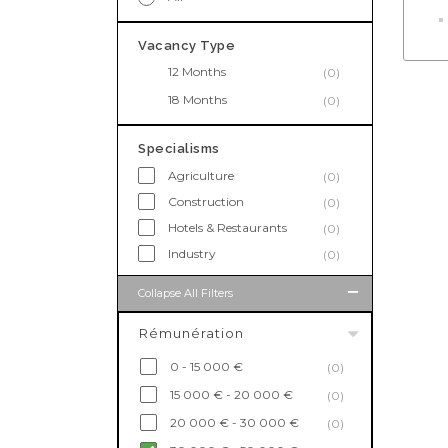
Vacancy Type
12 Months
(0)
18 Months
(0)
Specialisms
Agriculture
(0)
Construction
(0)
Hotels & Restaurants
(0)
Industry
(0)
Collapse All Filters
Rémunération
0 - 15 000 €
(0)
15 000 € - 20 000 €
(0)
20 000 € - 30 000 €
(0)